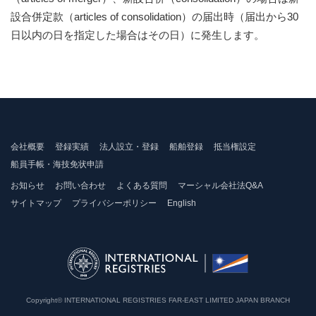
設合併定款（articles of consolidation）の届出時（届出から30
日以内の日を指定した場合はその日）に発生します。
会社概要
登録実績
法人設立・登録
船舶登録
抵当権設定
船員手帳・海技免状申請
お知らせ
お問い合わせ
よくある質問
マーシャル会社法Q&A
サイトマップ
プライバシーポリシー
English
Copyright© INTERNATIONAL REGISTRIES FAR-EAST LIMITED JAPAN BRANCH