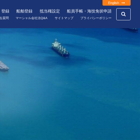
English
・登録
船舶登録
抵当権設定
船員手帳・海技免状申請
る質問
マーシャル会社法Q&A
サイトマップ
プライバシーポリシー