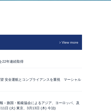
View more
21を22年連続取得
望 安全運航とコンプライアンスを重視 マーシャル
C最新情報－旗国・船級協会によるアジア、ヨーロッパ、及
日 (火) 東京、3月13日 (木) 今治)