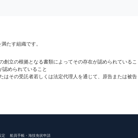
を満たす組織です。
の創立の根拠となる書類によってその存在が認められているこ
）が認められていること
たはその受託者若しくは法定代理人を通じて、原告または被告
設定
船員手帳・海技免状申請