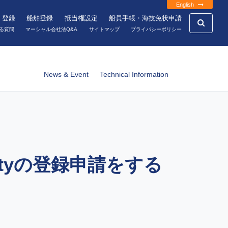
English
・登録
船舶登録
抵当権設定
船員手帳・海技免状申請
る質問
マーシャル会社法Q&A
サイトマップ
プライバシーポリシー
News & Event
Technical Information
ntityの登録申請をする