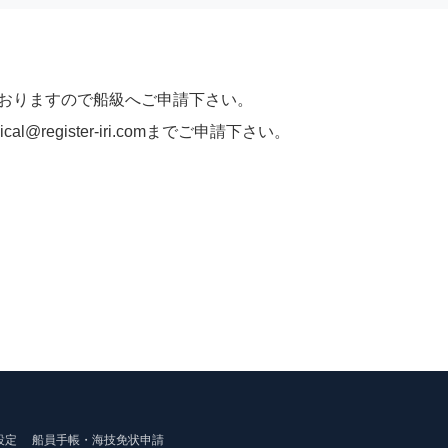
に一任しておりますので船級へご申請下さい。
al@register-iri.comまでご申請下さい。
設定
船員手帳・海技免状申請