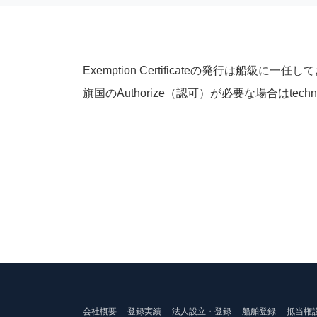
Exemption Certificateの発行は船級
旗国のAuthorize（認可）が必要な場合はtechnic
会社概要
登録実績
法人設立・登録
船舶登録
抵当権