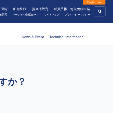
English
・登録
船舶登録
抵当権設定
船員手帳・海技免状申請
る質問
マーシャル会社法Q&A
サイトマップ
プライバシーポリシー
News & Event
Technical Information
能ですか？