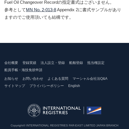
Fuel Oil Changeover Recordの指定書式はございません。
参考として
MN No. 2-013-8
Appendix 2に書式サンプルがあり
ますのでご使用頂いても結構です。
会社概要
登録実績
法人設立・登録
船舶登録
抵当権設定
船員手帳・海技免状申請
お知らせ
お問い合わせ
よくある質問
マーシャル会社法Q&A
サイトマップ
プライバシーポリシー
English
Copyright© INTERNATIONAL REGISTRIES FAR-EAST LIMITED JAPAN BRANCH