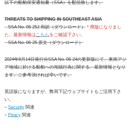
以下の船舶保安通知書（SSA）を配信致します。
THREATS TO SHIPPING IN SOUTHEAST ASIA
– SSA No. 06-25J 和訳（ダウンロード）
＊廃版になりまし
た。最新情報は
こちら
をご確認下さい。
– SSA No. 06-25 原文（ダウンロード）
2024年8月14日発行分SSA No. 06-24の更新版にて、東南アジ
ア地域に於ける船舶への海賊行為に関する、最新情報となり
ます。ご参考頂ければ幸いです。
英語版になりますが、弊局下記ウェブサイトもご活用下さ
い。
–
Security
関連
–
Piracy
関連