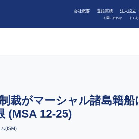
会社概要
登録実績
法人設立
お問い合わせ
よくあ
制裁がマーシャル諸島籍船に
 (MSA 12-25)
(ISM)