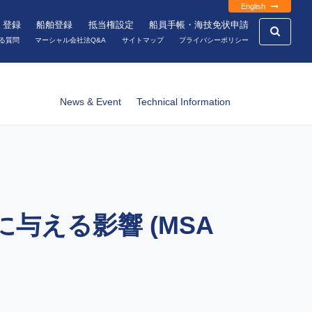
English
・登録
船舶登録
抵当権設定
船員手帳・海技免状申請
る質問
マーシャル会社法Q&A
サイトマップ
プライバシーポリシー
News & Event
Technical Information
与える影響 (MSA